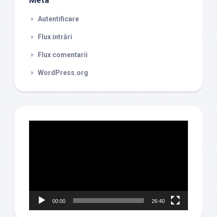
Meta
Autentificare
Flux intrări
Flux comentarii
WordPress.org
Player
video
00:00
26:40