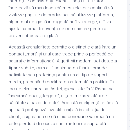
interfețele de asistență clienți. Dacă un utilizator
încetează să mai deschidă mesajele, dar continuă să
viziteze paginile de produs sau să utilizeze platforma,
algoritmul de igienă inteligentă nu îl va șterge, ci îi va
ajusta automat frecvența de comunicare pentru a
preveni oboseala digitală.
Această granularitate permite o distincție clară între un
contact „mort” și unul care trece printr-o perioadă de
saturație informațională. Algoritmii moderni pot detecta
tipare subtile, cum ar fi schimbarea fusului orar de
activitate sau preferința pentru un alt tip de suport
media, propunând recalibrarea automată a profilului în
loc de eliminarea sa. Astfel, igiena listei în 2026 nu mai
înseamnă doar „ștergere”, ci „optimizarea stării de
sănătate a bazei de date”. Această inteligență artificială
aplicată protejează investiția inițială în achiziția de
clienți, asigurându-se că nicio conexiune valoroasă nu
este pierdută din cauza unor metrici de suprafață