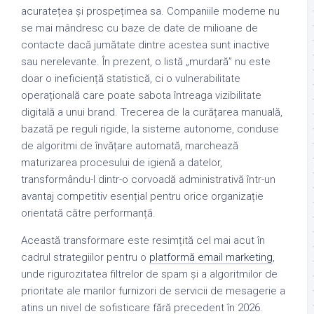
acuratețea și prospețimea sa. Companiile moderne nu
se mai mândresc cu baze de date de milioane de
contacte dacă jumătate dintre acestea sunt inactive
sau nerelevante. În prezent, o listă „murdară” nu este
doar o ineficiență statistică, ci o vulnerabilitate
operațională care poate sabota întreaga vizibilitate
digitală a unui brand. Trecerea de la curățarea manuală,
bazată pe reguli rigide, la sisteme autonome, conduse
de algoritmi de învățare automată, marchează
maturizarea procesului de igienă a datelor,
transformându-l dintr-o corvoadă administrativă într-un
avantaj competitiv esențial pentru orice organizație
orientată către performanță.
Această transformare este resimțită cel mai acut în
cadrul strategiilor pentru o
platformă email marketing
,
unde rigurozitatea filtrelor de spam și a algoritmilor de
prioritate ale marilor furnizori de servicii de mesagerie a
atins un nivel de sofisticare fără precedent în 2026.