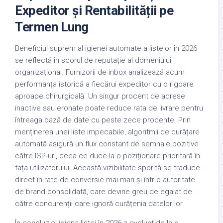
Expeditor și Rentabilității pe
Termen Lung
Beneficiul suprem al igienei automate a listelor în 2026
se reflectă în scorul de reputație al domeniului
organizațional. Furnizorii de inbox analizează acum
performanța istorică a fiecărui expeditor cu o rigoare
aproape chirurgicală. Un singur procent de adrese
inactive sau eronate poate reduce rata de livrare pentru
întreaga bază de date cu peste zece procente. Prin
menținerea unei liste impecabile, algoritmii de curățare
automată asigură un flux constant de semnale pozitive
către ISP-uri, ceea ce duce la o poziționare prioritară în
fața utilizatorului. Această vizibilitate sporită se traduce
direct în rate de conversie mai mari și într-o autoritate
de brand consolidată, care devine greu de egalat de
către concurenții care ignoră curățenia datelor lor.