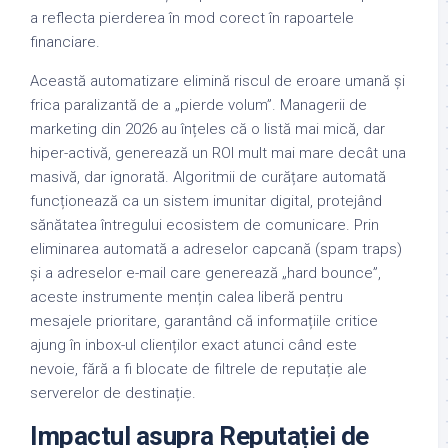
a reflecta pierderea în mod corect în rapoartele
financiare.
Această automatizare elimină riscul de eroare umană și
frica paralizantă de a „pierde volum”. Managerii de
marketing din 2026 au înțeles că o listă mai mică, dar
hiper-activă, generează un ROI mult mai mare decât una
masivă, dar ignorată. Algoritmii de curățare automată
funcționează ca un sistem imunitar digital, protejând
sănătatea întregului ecosistem de comunicare. Prin
eliminarea automată a adreselor capcană (spam traps)
și a adreselor e-mail care generează „hard bounce”,
aceste instrumente mențin calea liberă pentru
mesajele prioritare, garantând că informațiile critice
ajung în inbox-ul clienților exact atunci când este
nevoie, fără a fi blocate de filtrele de reputație ale
serverelor de destinație.
Impactul asupra Reputației de